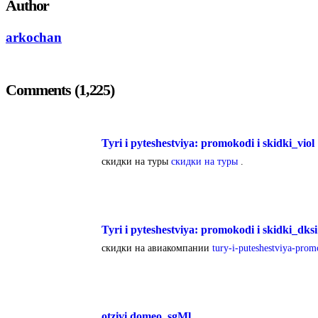
Author
arkochan
Comments (1,225)
Tyri i pyteshestviya: promokodi i skidki_viol
скидки на туры
скидки на туры
.
Tyri i pyteshestviya: promokodi i skidki_dksi
скидки на авиакомпании
tury-i-puteshestviya-prom
otzivi domeo_sgMl