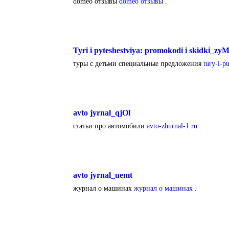
domeo отзывы
domeo отзывы
.
Tyri i pyteshestviya: promokodi i skidki_zy
туры с детьми специальные предложения
tury-i-p
avto jyrnal_qjOl
статьи про автомобили
avto-zhurnal-1.ru
.
avto jyrnal_uemt
журнал о машинах
журнал о машинах
.