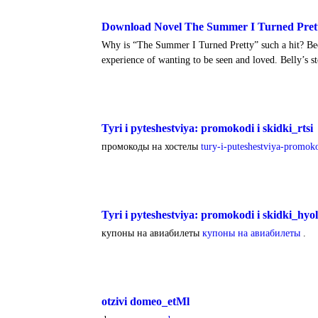
Download Novel The Summer I Turned Pret
Why is “The Summer I Turned Pretty” such a hit? Beca
experience of wanting to be seen and loved. Belly’s sto
Tyri i pyteshestviya: promokodi i skidki_rtsi
промокоды на хостелы
tury-i-puteshestviya-promoko
Tyri i pyteshestviya: promokodi i skidki_hyol
купоны на авиабилеты
купоны на авиабилеты
.
otzivi domeo_etMl