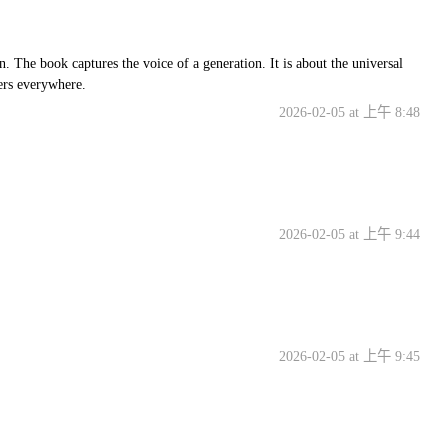
The book captures the voice of a generation. It is about the universal
ders everywhere.
2026-02-05 at 上午 8:48
2026-02-05 at 上午 9:44
2026-02-05 at 上午 9:45