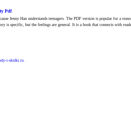
ty Pdf
use Jenny Han understands teenagers. The PDF version is popular for a reason. 
ry is specific, but the feelings are general. It is a book that connects with rea
dy-i-skidki.ru
.