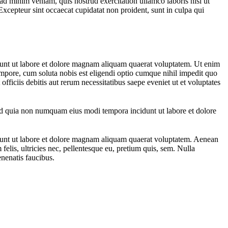
ad minim veniam, quis nostrud exercitation ullamco laboris nisi ut
 Excepteur sint occaecat cupidatat non proident, sunt in culpa qui
dunt ut labore et dolore magnam aliquam quaerat voluptatem. Ut enim
mpore, cum soluta nobis est eligendi optio cumque nihil impedit quo
ciis debitis aut rerum necessitatibus saepe eveniet ut et voluptates
sed quia non numquam eius modi tempora incidunt ut labore et dolore
idunt ut labore et dolore magnam aliquam quaerat voluptatem. Aenean
lis, ultricies nec, pellentesque eu, pretium quis, sem. Nulla
nenatis faucibus.