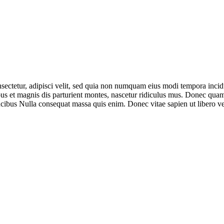
nsectetur, adipisci velit, sed quia non numquam eius modi tempora inc
et magnis dis parturient montes, nascetur ridiculus mus. Donec quam fe
ucibus Nulla consequat massa quis enim. Donec vitae sapien ut libero v