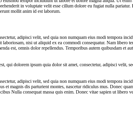
do eiusmod tempor incididunt ut labore et dolore magna aliqua. Ut enim 
henderit in voluptate velit esse cillum dolore eu fugiat nulla pariatur.
serunt mollit anim id est laborum.
sectetur, adipisci velit, sed quia non numquam eius modi tempora inci
t laboriosam, nisi ut aliquid ex ea commodi consequatur. Nam libero te
da est, omnis dolor repellendus. Temporibus autem quibusdam et aut offi
, qui dolorem ipsum quia dolor sit amet, consectetur, adipisci velit, 
nsectetur, adipisci velit, sed quia non numquam eius modi tempora inc
et magnis dis parturient montes, nascetur ridiculus mus. Donec quam fe
ucibus Nulla consequat massa quis enim. Donec vitae sapien ut libero ve