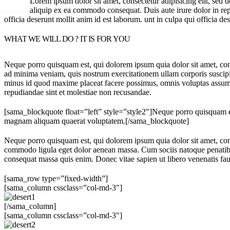
Lorem ipsum dolor sit amet, consectetur adipisicing elit, sed 
aliquip ex ea commodo consequat. Duis aute irure dolor in repre
officia deserunt mollit anim id est laborum. unt in culpa qui officia de
WHAT WE WILL DO ? IT IS FOR YOU
Neque porro quisquam est, qui dolorem ipsum quia dolor sit amet, con
ad minima veniam, quis nostrum exercitationem ullam corporis suscipi
minus id quod maxime placeat facere possimus, omnis voluptas assumen
repudiandae sint et molestiae non recusandae.
[sama_blockquote float=”left” style=”style2″]Neque porro quisquam est
magnam aliquam quaerat voluptatem.[/sama_blockquote]
Neque porro quisquam est, qui dolorem ipsum quia dolor sit amet, co
commodo ligula eget dolor aenean massa. Cum sociis natoque penatibus 
consequat massa quis enim. Donec vitae sapien ut libero venenatis fa
[sama_row type=”fixed-width”]
[sama_column cssclass=”col-md-3″]
[/sama_column]
[sama_column cssclass=”col-md-3″]